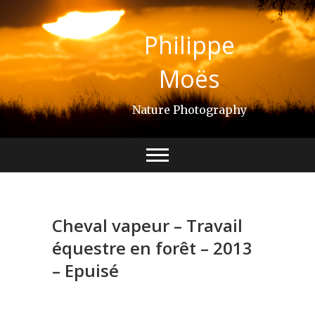
Skip
to
Philippe
content
Moës
Nature Photography
Cheval vapeur – Travail
équestre en forêt – 2013
– Epuisé