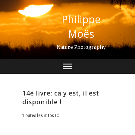
Skip
to
Philippe
content
Moës
Nature Photography
14è livre: ca y est, il est
disponible !
Toutes les infos ICI